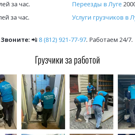
лей за час.
Переезды в Луге 
200
лей за час.
Услуги грузчиков в Л
Звоните:
 📲 
8 (812) 921-77-97
. Работаем 24/7. 
Грузчики за работой