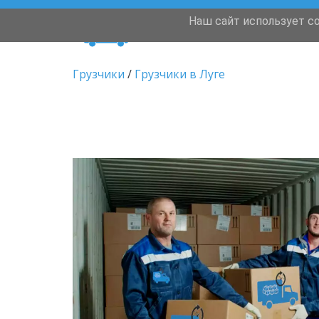
Наш сайт использует c
Переезды
Грузчики 
/
Грузчики в Луге