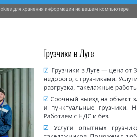
ookies для хранения информации на вашем компьютере.
Грузчики
Перевозки
Такелаж
Грузчики в Луге
☑
 Грузчики в Луге — цена от 3
недорого, с грузчиками. Услуги
разгрузка, такелажные работы. 
☑
Срочный выезд на объект за
и пунктуальные грузчики. 
Работаем с НДС и без.
☑
Услуги опытных грузчик
такелажников. Поможем с люб