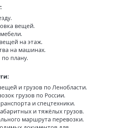
:
зду.
овка вещей.
 мебели.
вещей на этаж.
тва на машинах.
 по плану.
ги:
ещей и грузов по Ленобласти. 
озок грузов по России.
транспорта и спецтехники.
абаритных и тяжёлых грузов.
ального маршрута перевозки.
одимых документов для 