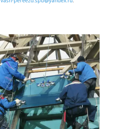
 
vash-pereezd.spb@yandex.ru
.