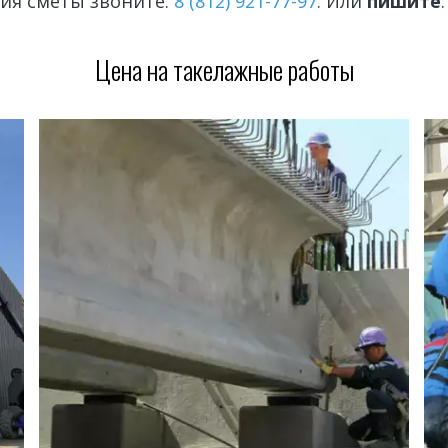
ия сметы звоните: 
8 (812) 921-77-97
. Или 
пишите
:
Цена на такелажные работы