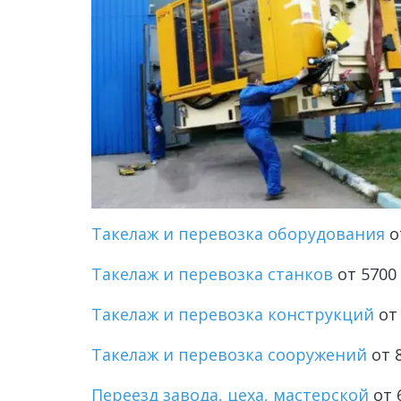
Такелаж и перевозка оборудования
 о
Такелаж и перевозка станков
 от 5700
Такелаж и перевозка конструкций
 от
Такелаж и перевозка сооружений
от 
Переезд завода, цеха, мастерской
 от 