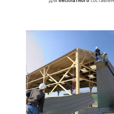
Для 
бесплатного 
составлен