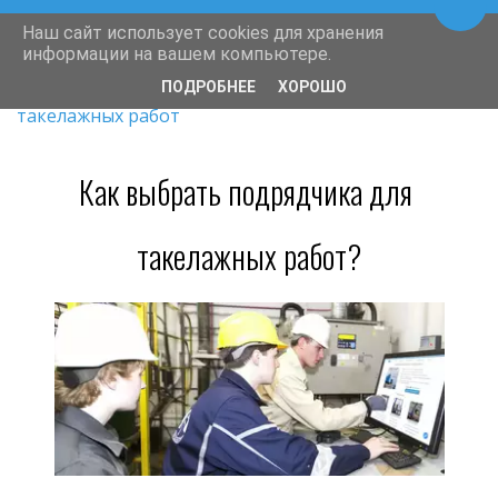
Пере
Наш сайт использует cookies для хранения
информации на вашем компьютере.
Такелажные работы
/
Выбираем подрядчик для 
ПОДРОБНЕЕ
ХОРОШО
такелажных работ
Как выбрать подрядчика для 
такелажных работ?