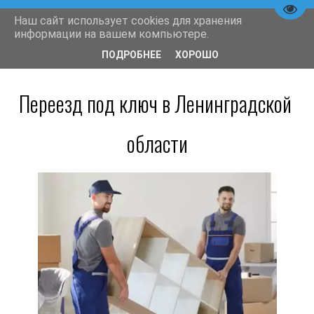
Пере
Наш сайт использует cookies для хранения
информации на вашем компьютере.
Переезды в СПб
ПОДРОБНЕЕ
ХОРОШО
 // 
Переезд под ключ
Переезд под ключ в Ленинградской 
области