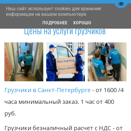
Пере
Наш сайт использует cookies для хранения
информации на вашем компьютере.
ПОДРОБНЕЕ
ХОРОШО
Цены на услуги грузчиков 
Грузчики в Санкт-Петербурге 
- от 1600 /4 
часа минимальный заказ. 1 час от 400 
руб.
Грузчики безналичный расчет с НДС - от 